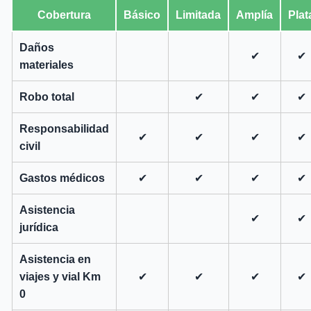
Cobertura
Básico
Limitada
Amplía
Plat
Daños
✔
✔
materiales
Robo total
✔
✔
✔
Responsabilidad
✔
✔
✔
✔
civil
Gastos médicos
✔
✔
✔
✔
Asistencia
✔
✔
jurídica
Asistencia en
viajes y vial Km
✔
✔
✔
✔
0