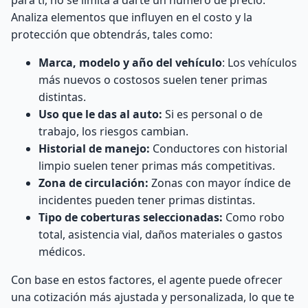
para ti, no se limita a darte un número de precio.
Analiza elementos que influyen en el costo y la
protección que obtendrás, tales como:
Marca, modelo y año del vehículo
: Los vehículos
más nuevos o costosos suelen tener primas
distintas.
Uso que le das al auto:
Si es personal o de
trabajo, los riesgos cambian.
Historial de manejo:
C
onductores con historial
limpio suelen tener primas más competitivas.
Zona de circulación:
Z
onas con mayor índice de
incidentes pueden tener primas distintas.
Tipo de coberturas seleccionadas:
C
omo robo
total, asistencia vial, daños materiales o gastos
médicos.
Con base en estos factores, el agente puede ofrecer
una cotización más ajustada y personalizada, lo que te