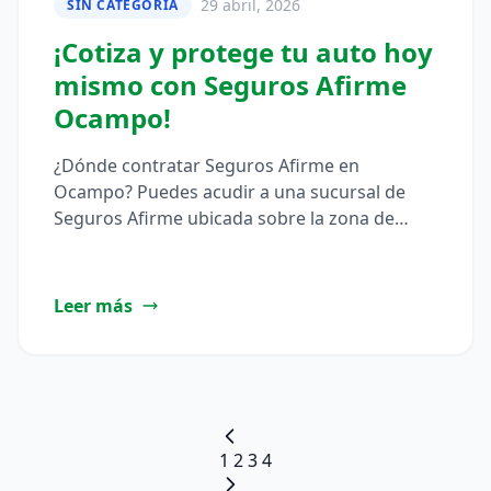
29 abril, 2026
SIN CATEGORÍA
¡Cotiza y protege tu auto hoy
mismo con Seguros Afirme
Ocampo!
¿Dónde contratar Seguros Afirme en
Ocampo? Puedes acudir a una sucursal de
Seguros Afirme ubicada sobre la zona de
Melchor Ocampo, donde encontrarás
agentes que…
Leer más
Paginación
1
2
3
4
de
entradas